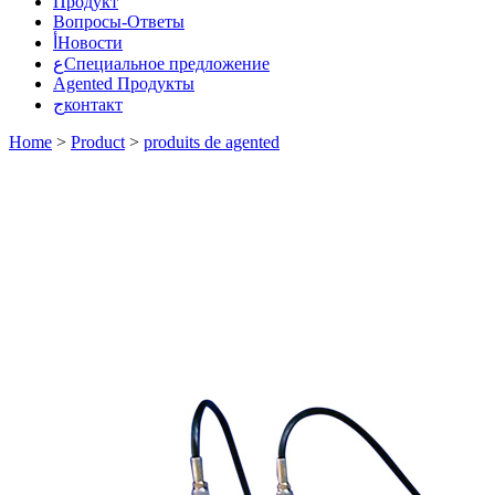
Продукт
Вопросы-Ответы
أНовости
عСпециальное предложение
Agented Продукты
جконтакт
Home
>
Product
>
produits de agented