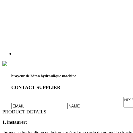
broyeur de béton hydraulique machine
CONTACT SUPPLIER
PRODUCT DETAILS
1. instaurer:
​ broyeuse hydraulique en béton armé est une sorte de nouvelle structu