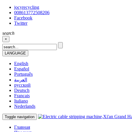
jocyrecycling
008613772508206
Facebook
Twitter
search
×
LANGUAGE
English
Español
Português
العربية
русский
Deutsch
Français
Italiano
Nederlands
Toggle navigation
Главная