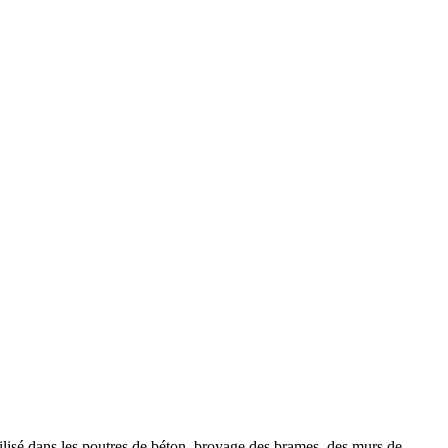
tilisé dans les poutres de béton, broyage des brames, des murs de